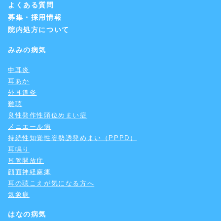
よくある質問
募集・採用情報
院内処方について
みみの病気
中耳炎
耳あか
外耳道炎
難聴
良性発作性頭位めまい症
メニエール病
持続性知覚性姿勢誘発めまい（PPPD）
耳鳴り
耳管開放症
顔面神経麻痺
耳の聴こえが気になる方へ
気象病
はなの病気