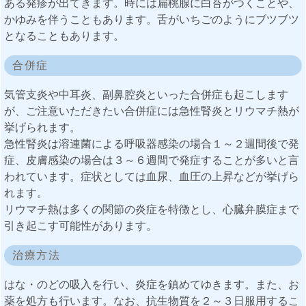
ある発疹が出てきます。時には扁桃腺に白苔がつくことや、
かゆみを伴うこともあります。舌がいちごのようにブツブツ
となることもあります。
合併症
気管支炎や中耳炎、副鼻腔炎といった合併症も起こします
が、ご注意いただきたい合併症には急性腎炎とリウマチ熱が
挙げられます。
急性腎炎は溶連菌による呼吸器感染の場合１～２週間後で発
症、皮膚感染の場合は３～６週間で発症することが多いと言
われています。症状としては血尿、血圧の上昇などが挙げら
れます。
リウマチ熱は多くの関節の炎症を特徴とし、心臓弁膜症まで
引き起こす可能性があります。
治療方法
はな・のどの吸入を行い、炎症を鎮めてゆきます。また、お
薬を処方も行います。なお、抗生物質を２～３日服用するこ