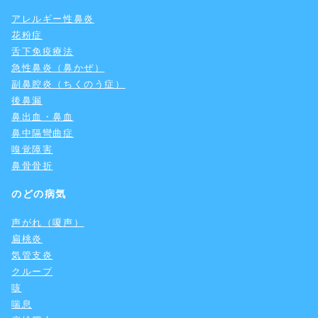
アレルギー性鼻炎
花粉症
舌下免疫療法
急性鼻炎（鼻かぜ）
副鼻腔炎（ちくのう症）
後鼻漏
鼻出血・鼻血
鼻中隔彎曲症
嗅覚障害
鼻骨骨折
のどの病気
声がれ（嗄声）
扁桃炎
気管支炎
クループ
咳
喘息