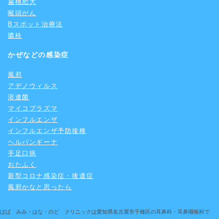
扁桃肥大
喉頭がん
Bスポット治療法
膿栓
かぜなどの感染症
風邪
アデノウィルス
溶連菌
マイコプラズマ
インフルエンザ
インフルエンザ予防接種
ヘルパンギーナ
手足口病
おたふく
新型コロナ感染症・後遺症
風邪かなと思ったら
ばば みみ・はな・のど クリニックは愛知県名古屋市千種区の耳鼻科・耳鼻咽喉科で