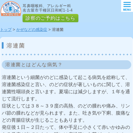
耳鼻咽喉科、アレルギー科
名古屋市千種区日和町1-1-4
診察のご予約はこちら
トップ
>
かぜなどの感染症
> 溶連菌
溶連菌
溶連菌とはどんな病気？
溶連菌という細菌がのどに感染して起こる病気を総称して、
溶連菌感染症と言い、のどの症状が著しいものに関して、溶
連菌性咽頭炎と言います。夏場には減少しますが、１年を通
じて流行します。
症状としては３８～３９度の高熱、のどの腫れや痛み、リン
パ節の腫れなどが見られます。また、吐き気や下痢、腹痛な
どの胃腸症状が生じることもあります。
発症後１日～２日たって、体や手足に小さくて赤いかゆみの