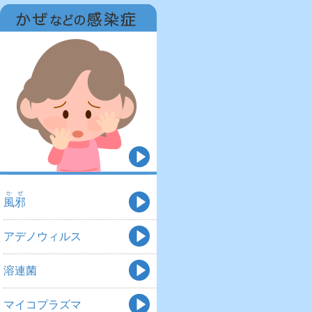
かぜ
風邪
アデノウィルス
溶連菌
マイコプラズマ