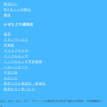
喉頭がん
Bスポット治療法
膿栓
かぜなどの感染症
風邪
アデノウィルス
溶連菌
マイコプラズマ
インフルエンザ
インフルエンザ予防接種
ヘルパンギーナ
手足口病
おたふく
新型コロナ感染症・後遺症
風邪かなと思ったら
ばば みみ・はな・のど クリニックは愛知県名古屋市千種区の耳鼻科・耳鼻咽喉科で
す。