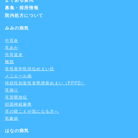
よくある質問
募集・採用情報
院内処方について
みみの病気
中耳炎
耳あか
外耳道炎
難聴
良性発作性頭位めまい症
メニエール病
持続性知覚性姿勢誘発めまい（PPPD）
耳鳴り
耳管開放症
顔面神経麻痺
耳の聴こえが気になる方へ
気象病
はなの病気