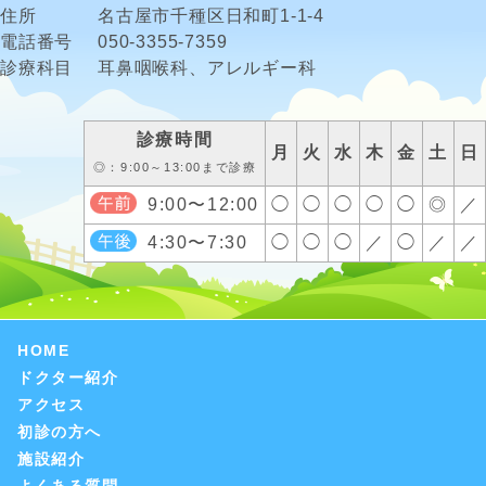
住所
名古屋市千種区日和町1-1-4
電話番号
050-3355-7359
診療科目
耳鼻咽喉科、アレルギー科
診療時間
月
火
水
木
金
土
日
◎：9:00～13:00まで診療
9:00〜12:00
◯
◯
◯
◯
◯
◎
／
4:30〜7:30
◯
◯
◯
／
◯
／
／
HOME
ドクター紹介
アクセス
初診の方へ
施設紹介