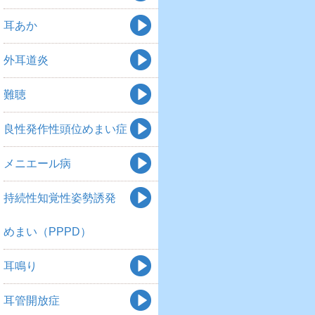
耳あか
外耳道炎
難聴
良性発作性頭位めまい症
メニエール病
持続性知覚性姿勢誘発
めまい（PPPD）
耳鳴り
耳管開放症