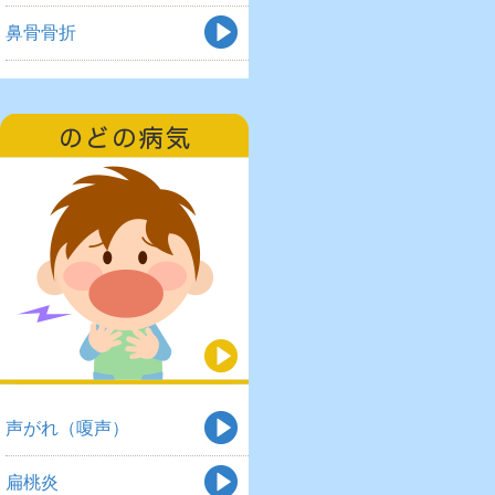
鼻骨骨折
声がれ（嗄声）
扁桃炎