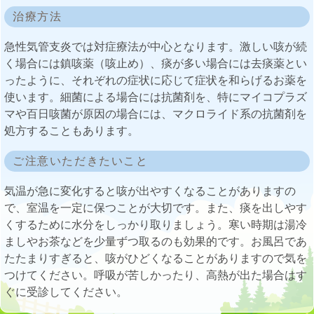
治療方法
急性気管支炎では対症療法が中心となります。激しい咳が続
く場合には鎮咳薬（咳止め）、痰が多い場合には去痰薬とい
ったように、それぞれの症状に応じて症状を和らげるお薬を
使います。細菌による場合には抗菌剤を、特にマイコプラズ
マや百日咳菌が原因の場合には、マクロライド系の抗菌剤を
処方することもあります。
ご注意いただきたいこと
気温が急に変化すると咳が出やすくなることがありますの
で、室温を一定に保つことが大切です。また、痰を出しやす
くするために水分をしっかり取りましょう。寒い時期は湯冷
ましやお茶などを少量ずつ取るのも効果的です。お風呂であ
たたまりすぎると、咳がひどくなることがありますので気を
つけてください。呼吸が苦しかったり、高熱が出た場合はす
ぐに受診してください。