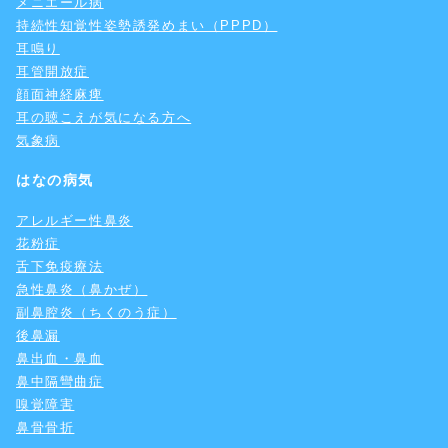
メニエール病
持続性知覚性姿勢誘発めまい（PPPD）
耳鳴り
耳管開放症
顔面神経麻痺
耳の聴こえが気になる方へ
気象病
はなの病気
アレルギー性鼻炎
花粉症
舌下免疫療法
急性鼻炎（鼻かぜ）
副鼻腔炎（ちくのう症）
後鼻漏
鼻出血・鼻血
鼻中隔彎曲症
嗅覚障害
鼻骨骨折