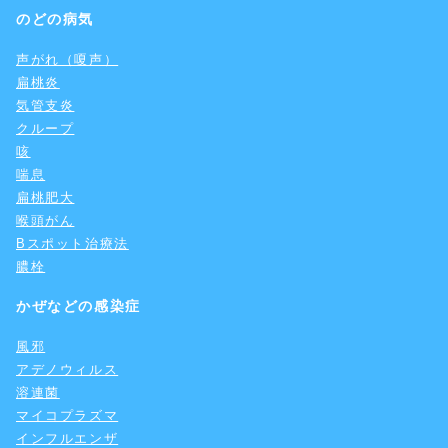
のどの病気
声がれ（嗄声）
扁桃炎
気管支炎
クループ
咳
喘息
扁桃肥大
喉頭がん
Bスポット治療法
膿栓
かぜなどの感染症
風邪
アデノウィルス
溶連菌
マイコプラズマ
インフルエンザ