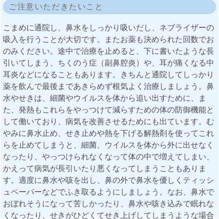
ご注意いただきたいこと
こまめに通院し、鼻水をしっかり吸いだし、ネブライザーの
吸入を行うことが大切です。またお薬も決められた回数でお
のみください。途中で治療を止めると、下に書いたような長
引いてしまう、ちくのう症（副鼻腔炎）や、耳が痛くなる中
耳炎などになることもあります。きちんと通院してしっかり
薬を飲んで最後まであきらめず根気よく治療しましょう。鼻
水やせきは、細菌やウイルスを体から追い出すために、ま
た、発熱もこれらをやっつけて減らすための体の防御機能と
して働いており、病気を改善させるためにも出ています。む
やみに鼻水止め、せき止めや熱を下げる解熱剤を使ってこれ
らを止めてしまうと、細菌、ウイルスを体から外に出せなく
なったり、やっつけられなくなって体の中で増えてしまい、
かえって病気が長引いたり悪くなってしまうこともありま
す。適度に鼻水や咳を出し、鼻の外で鼻水を優しくティッシ
ュペーパーなどでふき取るようにしましょう。なお、鼻水で
おぼれそうになって苦しかったり、鼻水や咳き込みで眠れな
くなったり、せきがひどくてせき上げしてしまうような場合