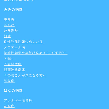
みみの病気
中耳炎
耳あか
外耳道炎
難聴
良性発作性頭位めまい症
メニエール病
持続性知覚性姿勢誘発めまい（PPPD）
耳鳴り
耳管開放症
顔面神経麻痺
耳の聴こえが気になる方へ
気象病
はなの病気
アレルギー性鼻炎
花粉症