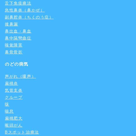
舌下免疫療法
急性鼻炎（鼻かぜ）
副鼻腔炎（ちくのう症）
後鼻漏
鼻出血・鼻血
鼻中隔彎曲症
嗅覚障害
鼻骨骨折
のどの病気
声がれ（嗄声）
扁桃炎
気管支炎
クループ
咳
喘息
扁桃肥大
喉頭がん
Bスポット治療法