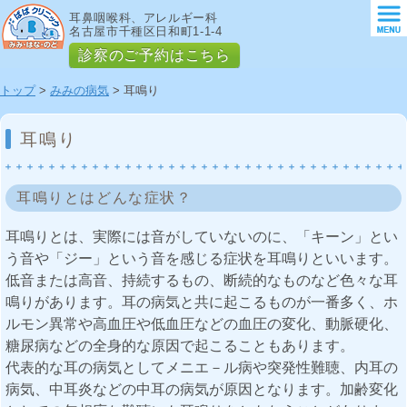
耳鼻咽喉科、アレルギー科
名古屋市千種区日和町1-1-4
診察のご予約はこちら
トップ
>
みみの病気
> 耳鳴り
耳鳴り
耳鳴りとはどんな症状？
耳鳴りとは、実際には音がしていないのに、「キーン」とい
う音や「ジー」という音を感じる症状を耳鳴りといいます。
低音または高音、持続するもの、断続的なものなど色々な耳
鳴りがあります。耳の病気と共に起こるものが一番多く、ホ
ルモン異常や高血圧や低血圧などの血圧の変化、動脈硬化、
糖尿病などの全身的な原因で起こることもあります。
代表的な耳の病気としてメニエ－ル病や突発性難聴、内耳の
病気、中耳炎などの中耳の病気が原因となります。加齢変化