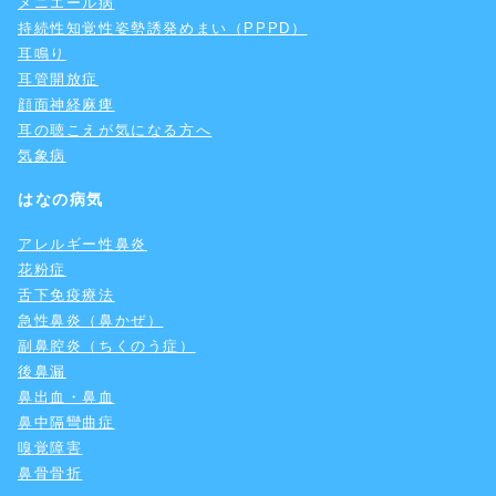
メニエール病
持続性知覚性姿勢誘発めまい（PPPD）
耳鳴り
耳管開放症
顔面神経麻痺
耳の聴こえが気になる方へ
気象病
はなの病気
アレルギー性鼻炎
花粉症
舌下免疫療法
急性鼻炎（鼻かぜ）
副鼻腔炎（ちくのう症）
後鼻漏
鼻出血・鼻血
鼻中隔彎曲症
嗅覚障害
鼻骨骨折