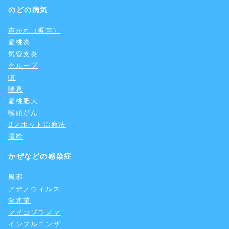
のどの病気
声がれ（嗄声）
扁桃炎
気管支炎
クループ
咳
喘息
扁桃肥大
喉頭がん
Bスポット治療法
膿栓
かぜなどの感染症
風邪
アデノウィルス
溶連菌
マイコプラズマ
インフルエンザ